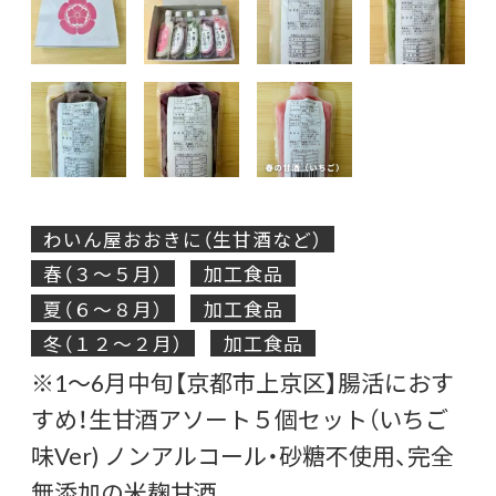
わいん屋おおきに（生甘酒など）
春（３～５月）
加工食品
夏（６～８月）
加工食品
冬（１２～２月）
加工食品
※1～6月中旬【京都市上京区】腸活におす
すめ！生甘酒アソート５個セット（いちご
味Ver) ノンアルコール・砂糖不使用、完全
無添加の米麹甘酒