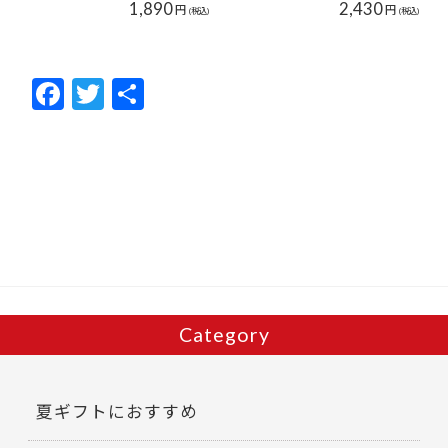
1,890
2,430
円
円
(税込)
(税込)
F
T
共
ac
w
有
e
itt
b
er
o
o
k
Category
夏ギフトにおすすめ