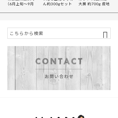
（6月上旬〜9月
ん約300gセット
大房 約700g 産地
末）
｜和歌山…
直送…