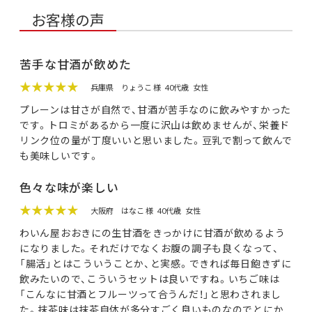
お客様の声
苦手な甘酒が飲めた
★★★★★
兵庫県
りょうこ 様
40代歳
女性
プレーンは甘さが自然で、甘酒が苦手なのに飲みやすかった
です。トロミがあるから一度に沢山は飲めませんが、栄養ド
リンク位の量が丁度いいと思いました。豆乳で割って飲んで
も美味しいです。
色々な味が楽しい
★★★★★
大阪府
はなこ 様
40代歳
女性
わいん屋おおきにの生甘酒をきっかけに甘酒が飲めるよう
になりました。それだけでなくお腹の調子も良くなって、
「腸活」とはこういうことか、と実感。できれば毎日飽きずに
飲みたいので、こういうセットは良いですね。いちご味は
「こんなに甘酒とフルーツって合うんだ！」と思わされまし
た。抹茶味は抹茶自体が多分すごく良いものなのでとにか