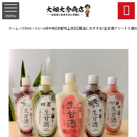

menu
ホーム
>
ITEMS
>
※1～6月中旬【京都市上京区】腸活におすすめ！生甘酒アソート５個セ