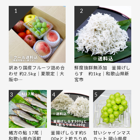
1
2
訳あり国産フルーツ詰め合
鮮度抜群無添加 釜揚げし
わせ 約2.5kg｜夏限定｜大
らす 約1kg｜和歌山県新
阪中…
宮市
3
4
5
緒方の鮎 17尾｜
釜揚げしらす約5
甘いシャインマス
和歌山県白浜町
00gと上乾ちりめ
カット 岡山県産