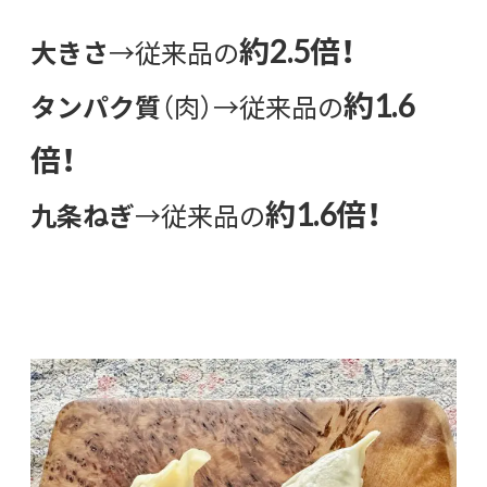
約2.5倍
！
大きさ
→従来品の
約1.6
タンパク質
（肉）→従来品の
倍！
約1.6倍！
九条ねぎ
→従来品の