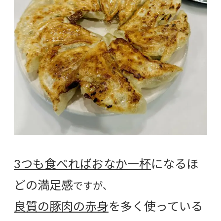
3つも食べればおなか一杯
になるほ
どの満足感
ですが、
良質の豚肉の赤身
を多く使っている