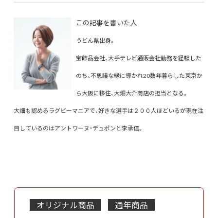
この記事を書いた人
うどん県出身。
宝飾品会社、大手テレビ通販会社勤務を経験した
のち、不思議な縁に導かれ
20数年暮らした東京か
ら大阪に移住、大畑大介商店の担当となる。
大畑も認めるラグビーマニアで、好きな選手は２００人ほどいるが現在注
目しているのは
アントワーヌ・デュポンと李承信。
オリジナル商品
通年商品