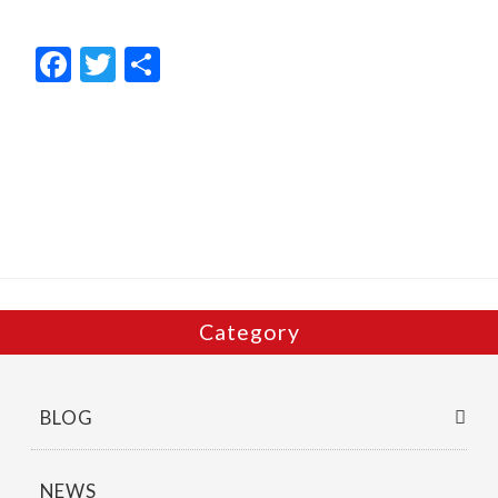
F
T
共
ac
w
有
e
itt
b
er
o
o
k
Category
BLOG
NEWS