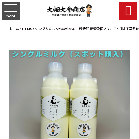

menu
ホーム
>
ITEMS
>
シングルミルク900ml×2本｜超新鮮 低温殺菌ノンホモ牛乳【千葉県