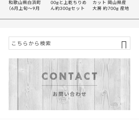
和歌山県白浜町
00gと上乾ちりめ
カット 岡山県産
（6月上旬〜9月
ん約300gセット
大房 約700g 産地
末）
｜和歌山…
直送…