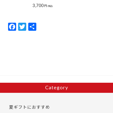
3,700
円
(税込)
F
T
共
ac
w
有
e
itt
b
er
o
o
k
Category
夏ギフトにおすすめ