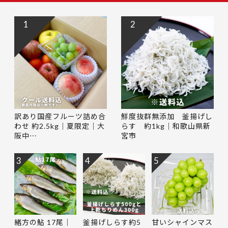
1
2
訳あり国産フルーツ詰め合
鮮度抜群無添加 釜揚げし
わせ 約2.5kg｜夏限定｜大
らす 約1kg｜和歌山県新
阪中…
宮市
3
4
5
緒方の鮎 17尾｜
釜揚げしらす約5
甘いシャインマス