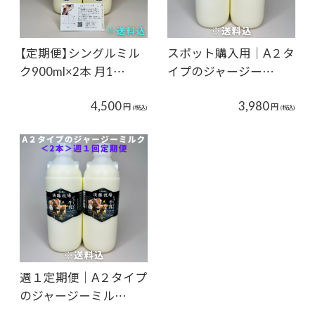
【定期便】シングルミル
スポット購入用｜A２タ
ク900ml×2本 月1…
イプのジャージー…
4,500
3,980
円
円
(税込)
(税込)
週１定期便｜A２タイプ
のジャージーミル…