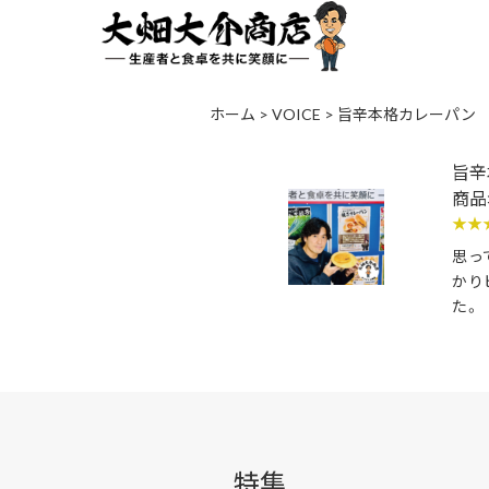
ホーム
>
VOICE
>
旨辛本格カレーパン
旨辛
商品
★★
思っ
かり
た。
特集