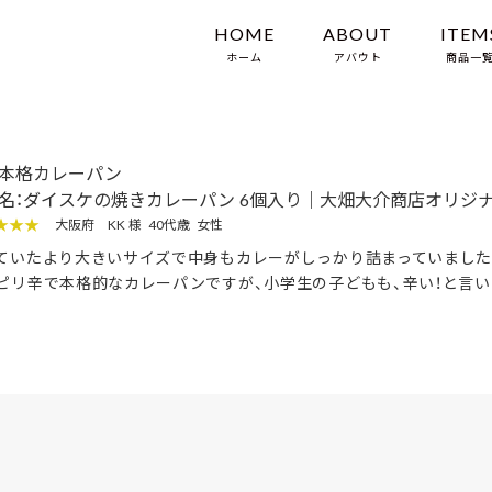
HOME
ABOUT
ITEM
ホーム
アバウト
商品一
本格カレーパン
名：ダイスケの焼きカレーパン 6個入り｜大畑大介商店オリジ
★★★
大阪府
KK 様
40代歳
女性
ていたより大きいサイズで中身もカレーがしっかり詰まっていました
ピリ辛で本格的なカレーパンですが、小学生の子どもも、辛い！と言