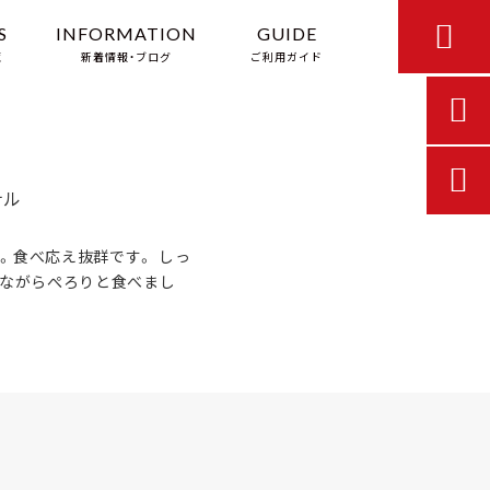

S
INFORMATION
GUIDE
覧
新着情報・ブログ
ご利用ガイド


ナル
。食べ応え抜群です。 しっ
いながらぺろりと食べまし